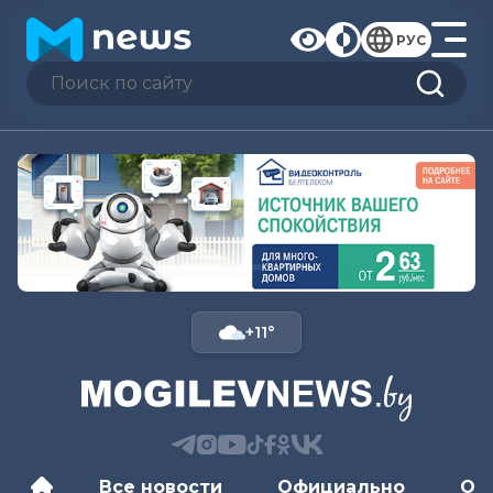
РУС
+11°
Все новости
Официально
Об