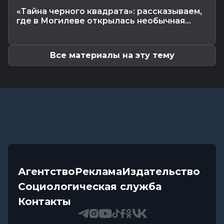
Передовиков жатвы чествовали в
«Тайна черного квадрата»: рассказываем,
Костюковичском районе
где в Могилеве открылась необычная...
Общество
-
07.08.2026 13:46
В УСК по Могилевской области — новый
начальник
Все материалы на эту тему
Агентство
Реклама
Издательство
Социологическая служба
Контакты