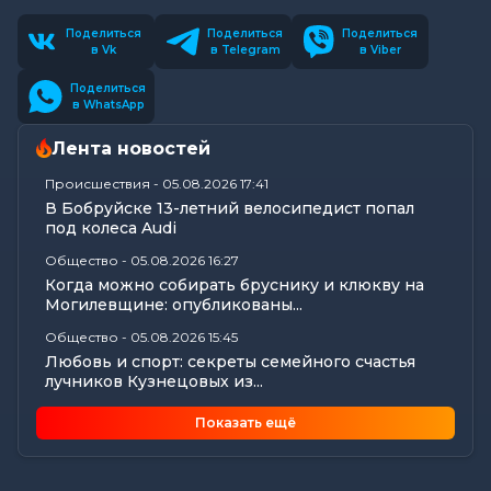
Поделиться
Поделиться
Поделиться
в Vk
в Telegram
в Viber
Поделиться
в WhatsApp
Лента новостей
Происшествия
-
05.08.2026 17:41
В Бобруйске 13-летний велосипедист попал
под колеса Audi
Общество
-
05.08.2026 16:27
Когда можно собирать бруснику и клюкву на
Могилевщине: опубликованы...
Общество
-
05.08.2026 15:45
Любовь и спорт: секреты семейного счастья
лучников Кузнецовых из...
Общество
-
05.08.2026 15:09
Показать ещё
В Могилеве в рамках проекта «Трэці —
Бацькаў» вручили обереги двум...
Общество
-
05.08.2026 15:00