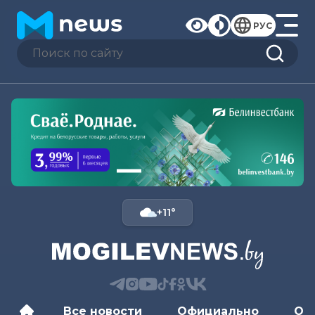
РУС
+11°
Все новости
Официально
Об