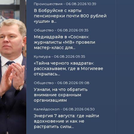
Происшествия
-
06.08.2026 10:39
В Бобруйске с карты
пенсионерки почти 800 рублей
«ушли» в...
Общество
-
06.08.2026 09:35
Медиадрайв в «Соснах»:
журналисты «МВ» провели
мастер-класс для...
Культура
-
06.08.2026 09:35
«Тайна черного квадрата»:
рассказываем, где в Могилеве
открылась...
Общество
-
06.08.2026 09:08
Узнали, на что обратить
внимание охранным
организациям
Калейдоскоп
-
06.08.2026 06:30
Энергия 7 августа: где найти
вдохновение и как не
растратить силы...