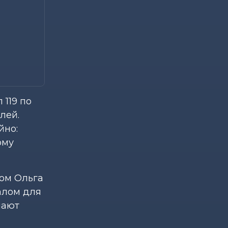
 119 по
лей.
йно:
ому
ом Ольга
алом для
чают