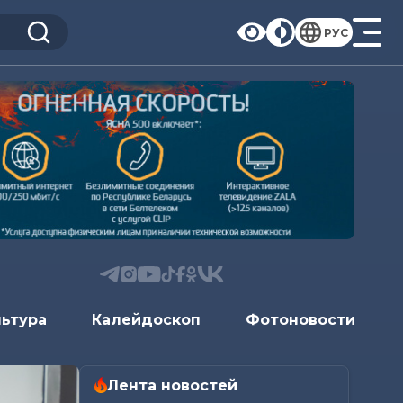
РУС
льтура
Калейдоскоп
Фотоновости
Лента новостей