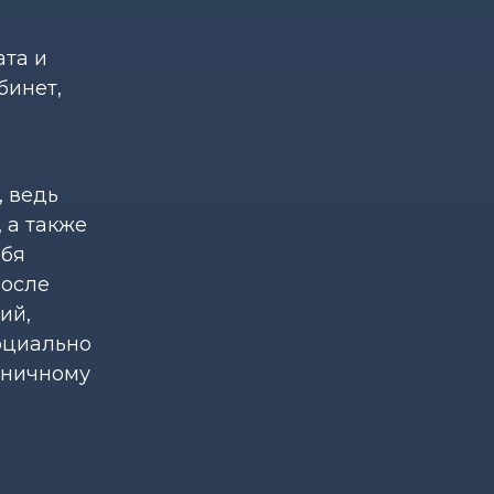
ата и
бинет,
, ведь
 а также
ебя
после
ий,
социально
оничному