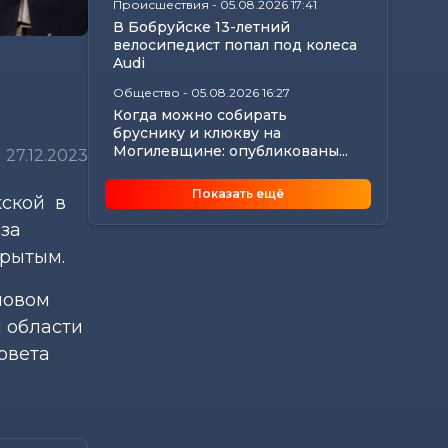
Происшествия
-
05.08.2026 17:41
В Бобруйске 13-летний
велосипедист попал под колеса
Audi
Общество
-
05.08.2026 16:27
Когда можно собирать
бруснику и клюкву на
Могилевщине: опубликованы...
27.12.2023
Общество
-
05.08.2026 15:45
Показать ещё
жской в
Любовь и спорт: секреты
семейного счастья лучников
 за
Кузнецовых из...
крытым.
Общество
-
05.08.2026 15:09
В Могилеве в рамках проекта
новом
«Трэці — Бацькаў» вручили
 области
обереги двум...
овета
Общество
-
05.08.2026 15:00
Погода 6 августа в Могилевской
области: если ночью +23°С, что
же...