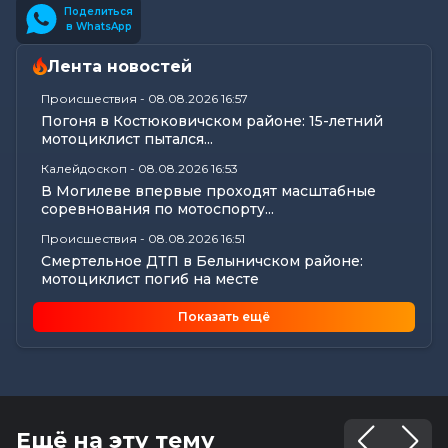
Поделиться
в WhatsApp
Лента новостей
Происшествия
-
08.08.2026 16:57
Погоня в Костюковичском районе: 15-летний
мотоциклист пытался...
Калейдоскоп
-
08.08.2026 16:53
В Могилеве впервые проходят масштабные
соревнования по мотоспорту...
Происшествия
-
08.08.2026 16:51
Смертельное ДТП в Белыничском районе:
мотоциклист погиб на месте
Общество
-
08.08.2026 15:00
Показать ещё
Погода 9 августа в Могилевской области: без
осадков и комфортные...
Видеоновости
-
08.08.2026 10:04
Готовим вкусно | медальоны из говядины, салат
с баклажанами, заливной...
Ещё на эту тему