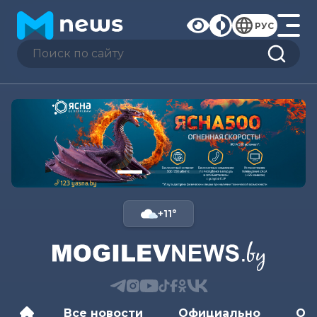
РУС
+11°
Все новости
Официально
Об