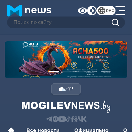
РУС
+11°
Все новости
Официально
Об