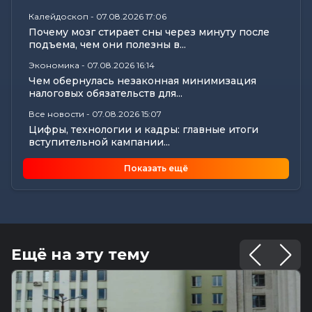
Калейдоскоп
-
07.08.2026 17:06
Почему мозг стирает сны через минуту после
подъема, чем они полезны в...
Экономика
-
07.08.2026 16:14
Чем обернулась незаконная минимизация
налоговых обязательств для...
Все новости
-
07.08.2026 15:07
Цифры, технологии и кадры: главные итоги
вступительной кампании...
Общество
-
07.08.2026 15:05
Показать ещё
В Могилеве предали земле останки более 140
жертв геноцида...
Общество
-
07.08.2026 15:00
Погода 8 августа в Могилевской области: не
выше +24°С, порывистый...
Ещё на эту тему
Общество
-
07.08.2026 14:32
Какие ограничения действуют на водоемах
Могилевщины, рассказали...
Экономика
-
07.08.2026 14:16