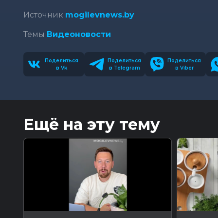
Источник
mogilevnews.by
Темы
Видеоновости
Поделиться
Поделиться
Поделиться
в Vk
в Telegram
в Viber
Ещё на эту тему