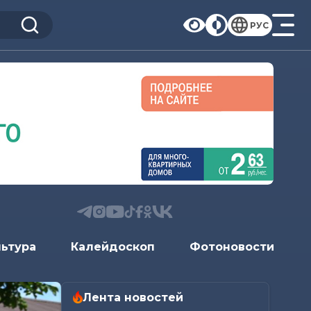
РУС
льтура
Калейдоскоп
Фотоновости
Лента новостей