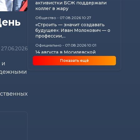
активистки БСЖ поддержали
коллег в жару
Общество
-
07.08.2026 10:27
День
«Строить — значит создавать
будущее»: Иван Молокович — о
профессии,...
Официально
-
07.08.2026 10:01
27.06.2026
14 августа в Могилевской
области пройдет прямая линия
Показать ещё
 и
по вопросам...
лодежными
Общество
-
07.08.2026 08:57
Узнали, как профсоюзы
Могилевщины поддерживают
семьи и детские...
дственных
Общество
-
07.08.2026 08:41
25 лет на страже здорового
питания: у «Диеты» — юбилей