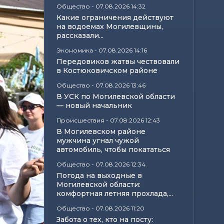
Общество
-
07.08.2026 14:32
Какие ограничения действуют
на водоемах Могилевщины,
рассказали...
Экономика
-
07.08.2026 14:16
Передовиков жатвы чествовали
в Костюковичском районе
Общество
-
07.08.2026 13:46
В УСК по Могилевской области
— новый начальник
Происшествия
-
07.08.2026 12:43
В Могилевском районе
мужчина угнал чужой
автомобиль, чтобы покататься
Общество
-
07.08.2026 12:34
Погода на выходные в
Могилевской области:
комфортная летняя прохлада,...
Общество
-
07.08.2026 11:20
Забота о тех, кто на посту: