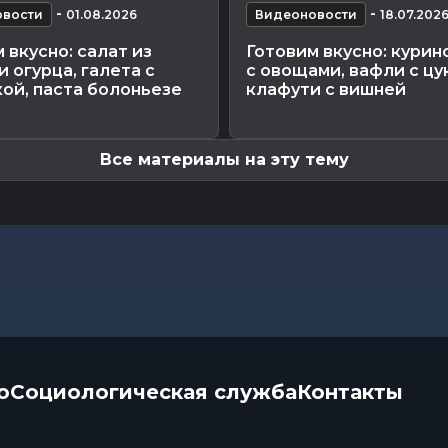
-
-
вости
01.08.2026
Видеоновости
18.07.202
 вкусно: салат из
Готовим вкусно: курин
и огурца, галета с
с овощами, вафли с цу
ой, паста болоньезе
клафути с вишней
Все материалы на эту тему
о
Социологическая служба
Контакты