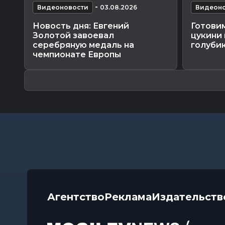
-
Видеоновости
03.08.2026
Видеоно
Новость дня: Евгений
Готовим
Золотой завоевал
цукини 
серебряную медаль на
голубик
чемпионате Европы
Агентство
Реклама
Издательств