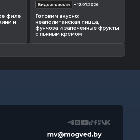
-
6
Видеоновости
12.07.2026
В
ое филе
Готовим вкусно:
Дн
кини и
неаполитанская пицца,
Па
фунчоза и запеченные фрукты
и
с пьяным кремом
mv@mogved.by