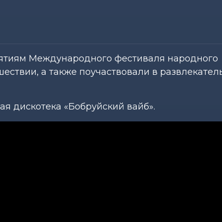
иятиям Международного фестиваля народного
шествии, а также поучаствовали в развлекател
я дискотека «Бобруйский вайб».