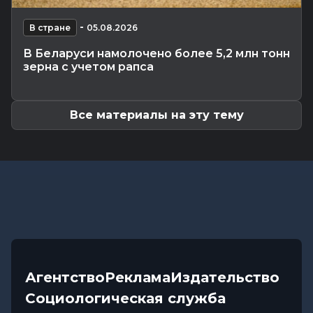
выше +24°С, порывистый...
Общество
-
-
07.08.2026 14:32
В стране
05.08.2026
Какие ограничения действуют на водоемах
В Беларуси намолочено более 5,2 млн тонн
Могилевщины, рассказали...
зерна с учетом рапса
Экономика
-
07.08.2026 14:16
Передовиков жатвы чествовали в
Костюковичском районе
Все материалы на эту тему
Агентство
Реклама
Издательство
Социологическая служба