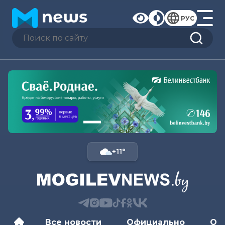
РУС
+11°
Все новости
Официально
Об