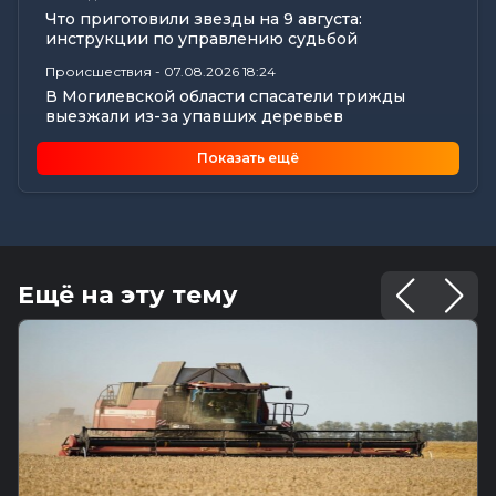
Что приготовили звезды на 9 августа:
инструкции по управлению судьбой
Происшествия
-
07.08.2026 18:24
В Могилевской области спасатели трижды
выезжали из-за упавших деревьев
Калейдоскоп
-
07.08.2026 17:06
Показать ещё
Почему мозг стирает сны через минуту после
подъема, чем они полезны в...
Экономика
-
07.08.2026 16:14
Чем обернулась незаконная минимизация
налоговых обязательств для...
Ещё на эту тему
Все новости
-
07.08.2026 15:07
Цифры, технологии и кадры: главные итоги
вступительной кампании...
Общество
-
07.08.2026 15:05
В Могилеве предали земле останки более 140
жертв геноцида...
Общество
-
07.08.2026 15:00
Погода 8 августа в Могилевской области: не