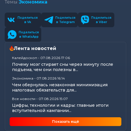
Темы
Экономика
Поделиться
Поделиться
Поделиться
в Vk
в Telegram
в Viber
Поделиться
в WhatsApp
Лента новостей
Калейдоскоп
-
07.08.2026 17:06
Почему мозг стирает сны через минуту после
подъема, чем они полезны в...
Экономика
-
07.08.2026 16:14
Чем обернулась незаконная минимизация
налоговых обязательств для...
Все новости
-
07.08.2026 15:07
Цифры, технологии и кадры: главные итоги
вступительной кампании...
Общество
-
07.08.2026 15:05
Показать ещё
В Могилеве предали земле останки более 140
жертв геноцида...