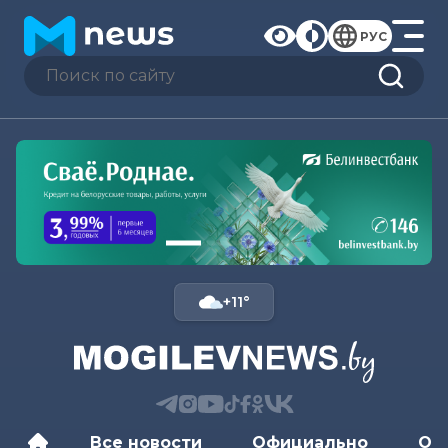
РУС
+11°
Все новости
Официально
Об