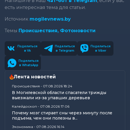
Напишите в наш
чат-бот в Telegram
, если у вас
есть интересная тема для статьи.
Источник
mogilevnews.by
Темы
Происшествия,
Фотоновости
Поделиться
Поделиться
Поделиться
в Vk
в Telegram
в Viber
Поделиться
в WhatsApp
Лента новостей
Происшествия
-
07.08.2026 18:24
В Могилевской области спасатели трижды
выезжали из-за упавших деревьев
Калейдоскоп
-
07.08.2026 17:06
Почему мозг стирает сны через минуту после
подъема, чем они полезны в...
Экономика
-
07.08.2026 16:14