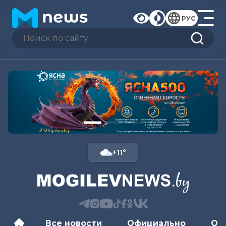
РУС
+11°
Все новости
Официально
Об