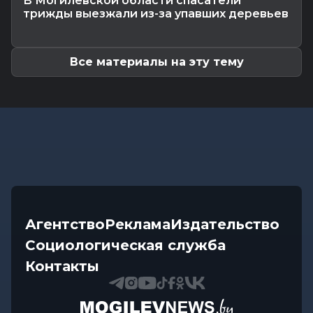
В Могилевской области спасатели
начальник
трижды выезжали из-за упавших деревьев
Происшествия
-
07.08.2026 12:43
В Могилевском районе мужчина угнал чужой
автомобиль, чтобы покататься
Все материалы на эту тему
Агентство
Реклама
Издательство
Социологическая служба
Контакты