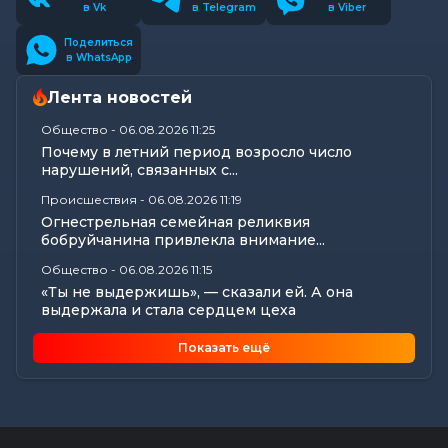
в Vk
в Telegram
в Viber
Поделиться
в WhatsApp
Лента новостей
Общество
-
06.08.2026 11:25
Почему в летний период возросло число
нарушений, связанных с...
Происшествия
-
06.08.2026 11:19
Огнестрельная семейная реликвия
бобруйчанина привлекла внимание...
Общество
-
06.08.2026 11:15
«Ты не выдержишь», — сказали ей. А она
выдержала и стала сердцем цеха
Происшествия
-
06.08.2026 10:39
Показать ещё
В Бобруйске с карты пенсионерки почти 800
рублей «ушли» в...
Общество
-
06.08.2026 09:35
Медиадрайв в «Соснах»: журналисты «МВ»