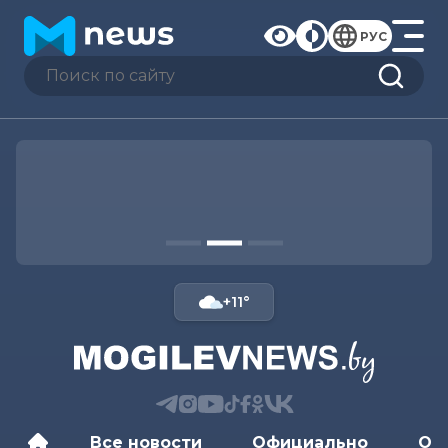
РУС
+11°
Все новости
Официально
Об