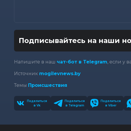
Подписывайтесь на наши но
Напишите в наш
чат-бот в Telegram
, если у 
Источник
mogilevnews.by
Темы
Происшествия
Поделиться
Поделиться
Поделиться
в Vk
в Telegram
в Viber