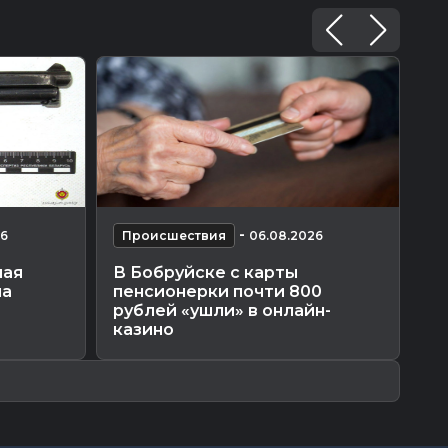
-
26
Происшествия
06.08.2026
П
ная
В Бобруйске с карты
На
на
пенсионерки почти 800
ут
рублей «ушли» в онлайн-
казино