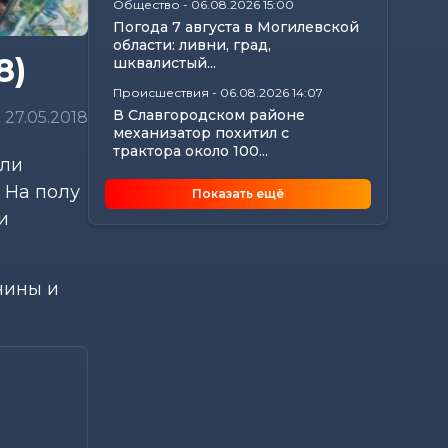
Общество
-
06.08.2026 15:00
Погода 7 августа в Могилевской
области: ливни, град,
8)
шквалистый...
Происшествия
-
06.08.2026 14:07
В Славгородском районе
27.05.2018
механизатор похитил с
трактора около 100...
ели
Общество
-
06.08.2026 13:32
 На полу
Показать ещё
Как не стать жертвой жары и
и
какие сюрпризы готовит
погода до конца...
Общество
-
06.08.2026 12:59
чины и
Без сильной жары, но с
дождями ожидается в начале
следующей недели в...
Общество
-
06.08.2026 11:25
Почему в летний период
возросло число нарушений,
связанных с...