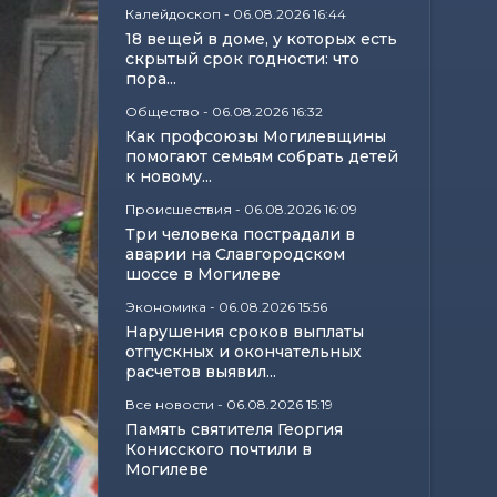
Калейдоскоп
-
06.08.2026 16:44
18 вещей в доме, у которых есть
скрытый срок годности: что
пора...
Общество
-
06.08.2026 16:32
Как профсоюзы Могилевщины
помогают семьям собрать детей
к новому...
Происшествия
-
06.08.2026 16:09
Три человека пострадали в
аварии на Славгородском
шоссе в Могилеве
Экономика
-
06.08.2026 15:56
Нарушения сроков выплаты
отпускных и окончательных
расчетов выявил...
Все новости
-
06.08.2026 15:19
Память святителя Георгия
Конисского почтили в
Могилеве