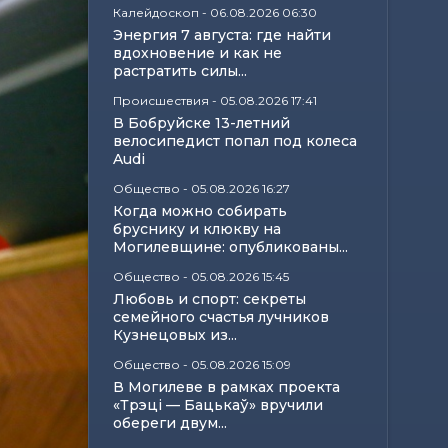
Калейдоскоп
-
06.08.2026 06:30
Энергия 7 августа: где найти
вдохновение и как не
растратить силы...
Происшествия
-
05.08.2026 17:41
В Бобруйске 13-летний
велосипедист попал под колеса
Audi
Общество
-
05.08.2026 16:27
Когда можно собирать
бруснику и клюкву на
Могилевщине: опубликованы...
Общество
-
05.08.2026 15:45
Любовь и спорт: секреты
семейного счастья лучников
Кузнецовых из...
Общество
-
05.08.2026 15:09
В Могилеве в рамках проекта
«Трэці — Бацькаў» вручили
обереги двум...