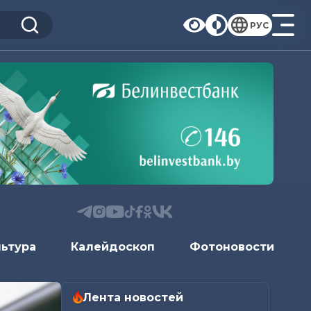
РУС
льтура
Калейдоскоп
Фотоновости
Лента новостей