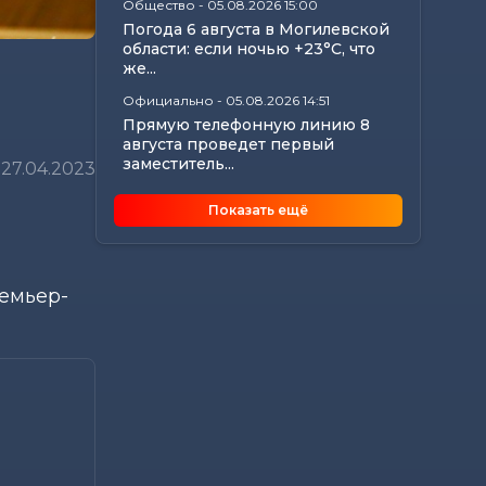
Общество
-
05.08.2026 15:00
Погода 6 августа в Могилевской
области: если ночью +23°С, что
же...
Официально
-
05.08.2026 14:51
Прямую телефонную линию 8
августа проведет первый
заместитель...
27.04.2023
Общество
-
05.08.2026 11:13
Показать ещё
Могилев готовится к
отопительному сезону: в
Госэнергогазнадзоре...
Калейдоскоп
-
05.08.2026 10:56
емьер-
Что происходит с организмом,
если каждый день проходить
10 000 шагов
Главное
-
05.08.2026 10:45
Анатолий Исаченко рассмотрел
актуальные вопросы жителей
Могилевской...