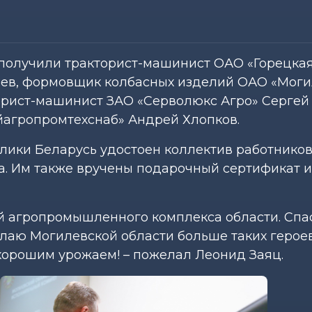
» получили тракторист-машинист ОАО «Горецка
ев, формовщик колбасных изделий ОАО «Моги
орист-машинист ЗАО «Серволюкс Агро» Сергей
йагропромтехснаб» Андрей Хлопков.
лики Беларусь удостоен коллектив работнико
. Им также вручены подарочный сертификат 
й агропромышленного комплекса области. Спа
елаю Могилевской области больше таких героев
 хорошим урожаем! – пожелал Леонид Заяц.