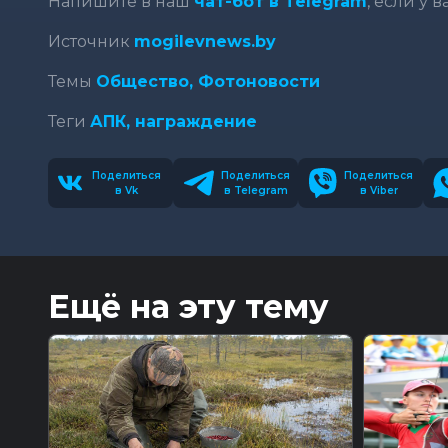
Напишите в наш
чат-бот в Telegram
, если у 
Источник
mogilevnews.by
Темы
Общество,
Фотоновости
Теги
АПК,
награждение
Поделиться
Поделиться
Поделиться
в Vk
в Telegram
в Viber
Ещё на эту тему