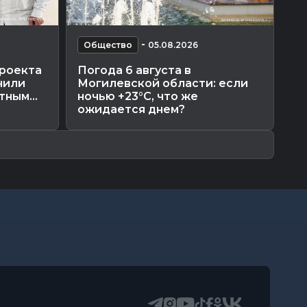
-
Общество
05.08.2026
О
проекта
Погода 6 августа в
Мо
чили
Могилевской области: если
от
ным...
ночью +23°С, что же
Го
ожидается днем?
ра