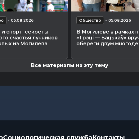
-
-
во
05.08.2026
Общество
05.08.2026
и спорт: секреты
В Могилеве в рамках 
го счастья лучников
«Трэці — Бацькаў» вру
овых из Могилева
обереги двум многодет
Все материалы на эту тему
о
Социологическая служба
Контакты