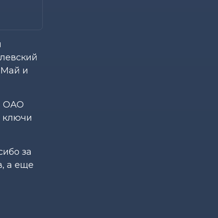
я
левский
 Май и
в ОАО
и ключи
сибо за
, а еще