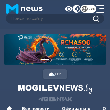
РУС
+11°
Все новости
Официально
Об