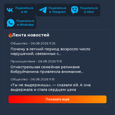
Поделиться
Поделиться
Поделиться
в Vk
в Telegram
в Viber
Поделиться
в WhatsApp
Лента новостей
Общество
-
06.08.2026 11:25
Почему в летний период возросло число
нарушений, связанных с...
Происшествия
-
06.08.2026 11:19
Огнестрельная семейная реликвия
бобруйчанина привлекла внимание...
Общество
-
06.08.2026 11:15
«Ты не выдержишь», — сказали ей. А она
выдержала и стала сердцем цеха
Происшествия
-
06.08.2026 10:39
Показать ещё
В Бобруйске с карты пенсионерки почти 800
рублей «ушли» в...