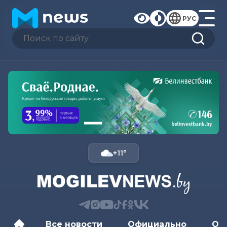
РУС
+11°
Все новости
Официально
Об