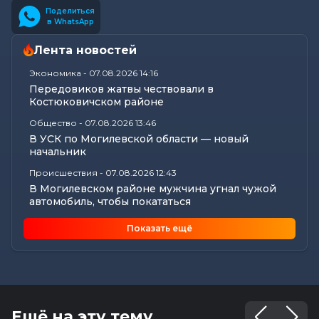
Поделиться
в WhatsApp
Лента новостей
Экономика
-
07.08.2026 14:16
Передовиков жатвы чествовали в
Костюковичском районе
Общество
-
07.08.2026 13:46
В УСК по Могилевской области — новый
начальник
Происшествия
-
07.08.2026 12:43
В Могилевском районе мужчина угнал чужой
автомобиль, чтобы покататься
Общество
-
07.08.2026 12:34
Показать ещё
Погода на выходные в Могилевской области:
комфортная летняя прохлада,...
Общество
-
07.08.2026 11:20
Забота о тех, кто на посту: активистки БСЖ
поддержали коллег в жару
Ещё на эту тему