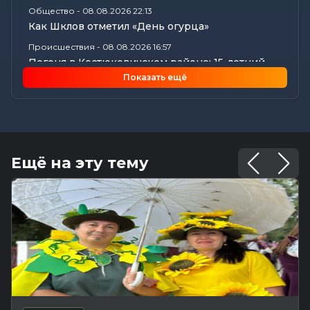
Общество
-
08.08.2026 22:13
Как Шклов отметил «День огурца»
Происшествия
-
08.08.2026 16:57
Погоня в Костюковичском районе: 15-летний
мотоциклист пытался...
Показать ещё
Калейдоскоп
-
08.08.2026 16:53
В Могилеве впервые проходят масштабные
соревнования по мотоспорту...
Происшествия
-
08.08.2026 16:51
Смертельное ДТП в Белыничском районе:
Ещё на эту тему
мотоциклист погиб на месте
Общество
-
08.08.2026 15:00
Погода 9 августа в Могилевской области: без
осадков и комфортные...
Видеоновости
-
08.08.2026 10:04
Готовим вкусно | медальоны из говядины, салат
с баклажанами, заливной...
Калейдоскоп
-
08.08.2026 06:30
Что приготовили звезды на 9 августа: