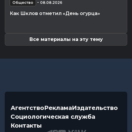
-
инструкции по управлению судьбой
Общество
08.08.2026
Главное
-
07.08.2026 20:30
Как Шклов отметил «День огурца»
От автолавок до цен на продукты: Лукашенко
обозначил проблемы...
Все материалы на эту тему
Агентство
Реклама
Издательство
Социологическая служба
Контакты