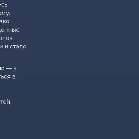
усь
ому:
ако
денные
олов
и и стало
ю — к
ься в
тей,