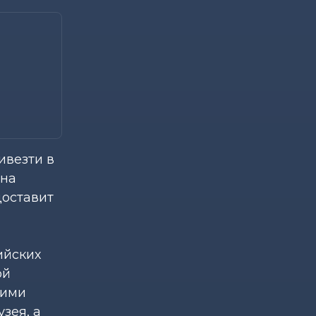
ивезти в
ена
доставит
ийских
ой
кими
зея, а