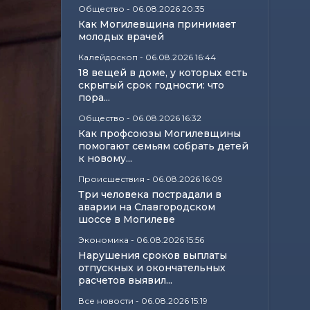
Общество
-
06.08.2026 20:35
Как Могилевщина принимает
молодых врачей
Калейдоскоп
-
06.08.2026 16:44
18 вещей в доме, у которых есть
скрытый срок годности: что
пора...
Общество
-
06.08.2026 16:32
Как профсоюзы Могилевщины
помогают семьям собрать детей
к новому...
Происшествия
-
06.08.2026 16:09
Три человека пострадали в
аварии на Славгородском
шоссе в Могилеве
Экономика
-
06.08.2026 15:56
Нарушения сроков выплаты
отпускных и окончательных
расчетов выявил...
Все новости
-
06.08.2026 15:19