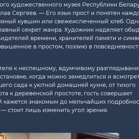
го художественного музея Республики Белар
ав Сергеев. — Его язык прост и понятен кажд
линяный кувшин или свежеиспеченный хлеб. Одн
главный секрет жанра. Художник наделяет обы
видетелей времени, хранителей памяти и симв
звышенное в простом, поэзию в повседневност
теля к неспешному, вдумчивому разглядывани
становке, когда можно замедлиться и всмотрет
ущего сада к уютной домашней кухне, от тихого
уюта к деревенской простоте, гость совершает
ый кажется знакомым до мельчайших подробнос
— стоит лишь изменить угол зрения.