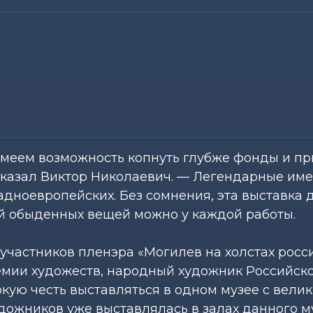
меем возможность копнуть глубже фонды и пр
сказал Виктор Николаевич. — Легендарные им
адноевропейских. Без сомнения, эта выставка 
ой обыденных вещей можно у каждой работы.
 участников пленэра «Могилев на холстах росс
емии художеств, народный художник Российск
кую честь выставляться в одном музее с вели
дожников уже выставлялась в залах данного му