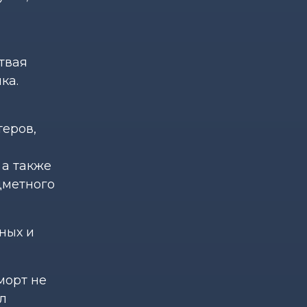
твая
ка.
теров,
 а также
дметного
ных и
морт не
л