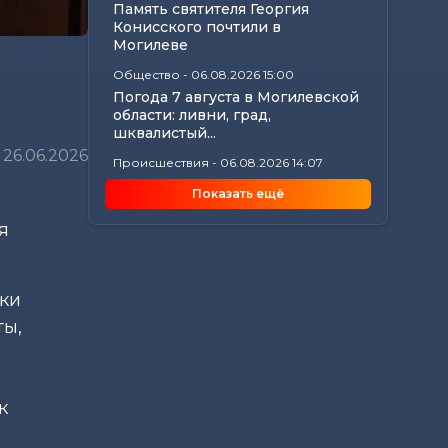
Память святителя Георгия
Конисского почтили в
Могилеве
Общество
-
06.08.2026 15:00
Погода 7 августа в Могилевской
области: ливни, град,
шквалистый...
26.06.2026
Происшествия
-
06.08.2026 14:07
В Славгородском районе
Показать ещё
механизатор похитил с
трактора около 100...
я
Общество
-
06.08.2026 13:32
Как не стать жертвой жары и
какие сюрпризы готовит
ки
погода до конца...
ты,
Общество
-
06.08.2026 12:59
Без сильной жары, но с
дождями ожидается в начале
следующей недели в...
к