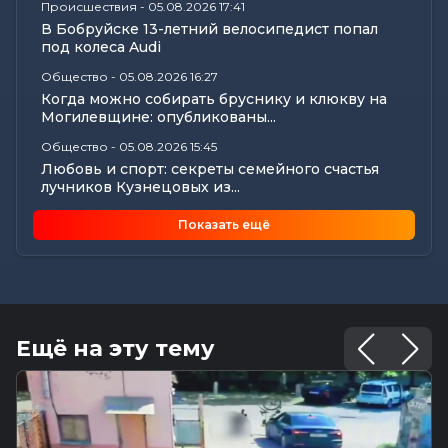
Происшествия
-
05.08.2026 17:41
В Бобруйске 13-летний велосипедист попал
под колеса Audi
Общество
-
05.08.2026 16:27
Когда можно собирать бруснику и клюкву на
Могилевщине: опубликованы...
Общество
-
05.08.2026 15:45
Любовь и спорт: секреты семейного счастья
лучников Кузнецовых из...
Общество
-
05.08.2026 15:09
Показать ещё
В Могилеве в рамках проекта «Трэці —
Бацькаў» вручили обереги двум...
Общество
-
05.08.2026 15:00
Погода 6 августа в Могилевской области: если
ночью +23°С, что же...
Ещё на эту тему
Официально
-
05.08.2026 14:51
Прямую телефонную линию 8 августа
проведет первый заместитель...
Общество
-
05.08.2026 11:13