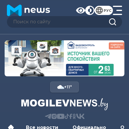
РУС
+11°
Все новости
Официально
Об