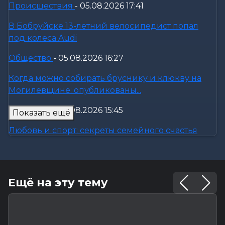
Происшествия
-
05.08.2026 17:41
В Бобруйске 13-летний велосипедист попал
под колеса Audi
Общество
-
05.08.2026 16:27
Когда можно собирать бруснику и клюкву на
Могилевщине: опубликованы...
Общество
-
05.08.2026 15:45
Показать ещё
Любовь и спорт: секреты семейного счастья
лучников Кузнецовых из...
Общество
-
05.08.2026 15:09
Ещё на эту тему
В Могилеве в рамках проекта «Трэці — Бацькаў»
вручили обереги двум...
Общество
-
05.08.2026 15:00