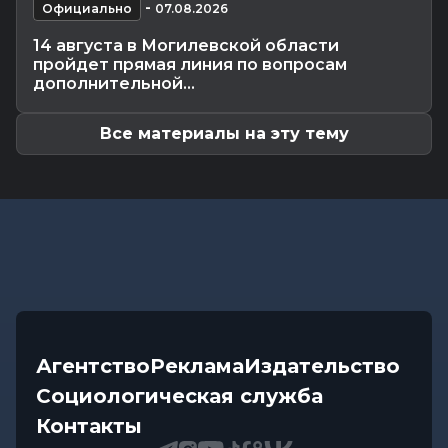
Общество
-
06.08.2026 20:35
-
Официально
07.08.2026
Как Могилевщина принимает молодых врачей
14 августа в Могилевской области
Общество
-
06.08.2026 19:45
пройдет прямая линия по вопросам
Рассказываем, как в Могилеве чествовали
дополнительной...
лучших строителей...
Все материалы на эту тему
Агентство
Реклама
Издательство
Социологическая служба
Контакты