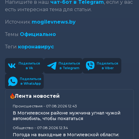
Напишите в наш
чат-бот в Telegram
, если у вас
есть интересная тема для статьи.
Источник
mogilevnews.by
Темы
Официально
Теги
коронавирус
Поделиться
Поделиться
Поделиться
в Vk
в Telegram
в Viber
Поделиться
в WhatsApp
Лента новостей
Происшествия
-
07.08.2026 12:43
В Могилевском районе мужчина угнал чужой
автомобиль, чтобы покататься
Общество
-
07.08.2026 12:34
Погода на выходные в Могилевской области: