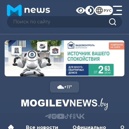
РУС
+11°
Все новости
Официально
Об