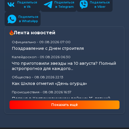
Поделиться
Поделиться
Поделиться
в Vk
в Telegram
в Viber
Поделиться
в WhatsApp
Лента новостей
Официально
-
09.08.2026 07:00
Поздравление с Днем строителя
Калейдоскоп
-
09.08.2026 06:30
Что приготовили звезды на 10 августа? Полный
астропрогноз для каждого...
Общество
-
08.08.2026 22:13
Как Шклов отметил «День огурца»
Происшествия
-
08.08.2026 16:57
Погоня в Костюковичском районе: 15-летний
мотоциклист пытался...
Показать ещё
Калейдоскоп
-
08.08.2026 16:53
В Могилеве впервые проходят масштабные
соревнования по мотоспорту...