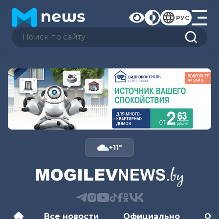
РУС
+11°
Все новости
Официально
Об