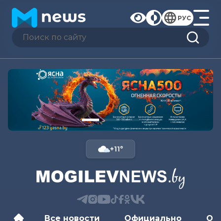
РУС
+11°
Все новости
Официально
Об