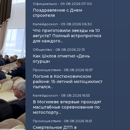
Официально
-
09.08.2026 07:00
Поздравление с Днем
строителя
Калейдоскоп
-
09.08.2026 06:30
Что приготовили звезды на 10
августа? Полный астропрогноз
для каждого...
Общество
-
08.08.2026 22:13
Как Шклов отметил «День
огурца»
Происшествия
-
08.08.2026 16:57
Погоня в Костюковичском
районе: 15-летний мотоциклист
пытался...
Калейдоскоп
-
08.08.2026 16:53
В Могилеве впервые проходят
масштабные соревнования по
мотоспорту...
Происшествия
-
08.08.2026 16:51
Смертельное ДТП в