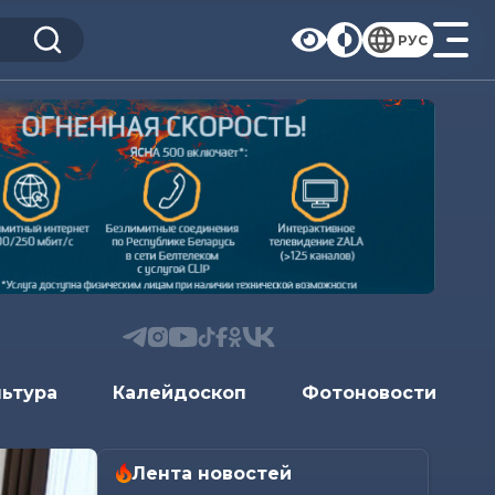
РУС
льтура
Калейдоскоп
Фотоновости
Лента новостей