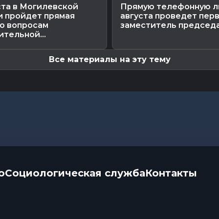
ста в Могилевской
Прямую телефонную л
и пройдет прямая
августа проведет пер
по вопросам
заместитель председа
тельной...
Все материалы на эту тему
о
Социологическая служба
Контакты