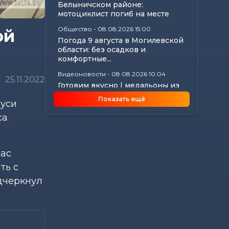
Белыничском районе:
мотоциклист погиб на месте
Общество
-
08.08.2026 15:00
ой
Погода 9 августа в Могилевской
области: без осадков и
комфортные...
Видеоновости
-
08.08.2026 10:04
25.11.2022
Готовим вкусно | медальоны из
говядины, салат с баклажанами,
Показать ещё
руси
заливной...
са
Калейдоскоп
-
08.08.2026 06:30
Что приготовили звезды на 9
августа: инструкции по
управлению судьбой
вас
Главное
-
07.08.2026 20:30
ть с
От автолавок до цен на
одчеркнул
продукты: Лукашенко
обозначил проблемы...