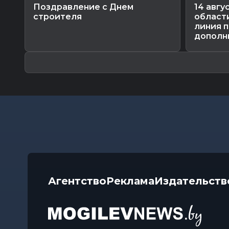
Поздравление с Днем
14 авгу
строителя
област
линия 
дополни
Агентство
Реклама
Издательств