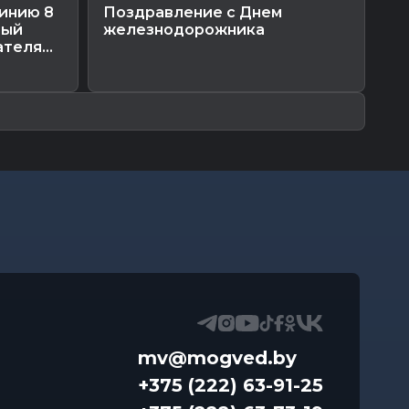
инию 8
Поздравление с Днем
В 
вый
железнодорожника
з
теля...
Мо
оп
mv@mogved.by
+375 (222) 63-91-25