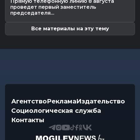
Прямую телефонную линию 8 августа
Общество
-
06.08.2026 13:32
проведет первый заместитель
Как не стать жертвой жары и какие сюрпризы
председателя...
готовит погода до конца...
Все материалы на эту тему
Агентство
Реклама
Издательство
Социологическая служба
Контакты