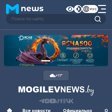
РУС
+11°
Все новости
Официально
Об