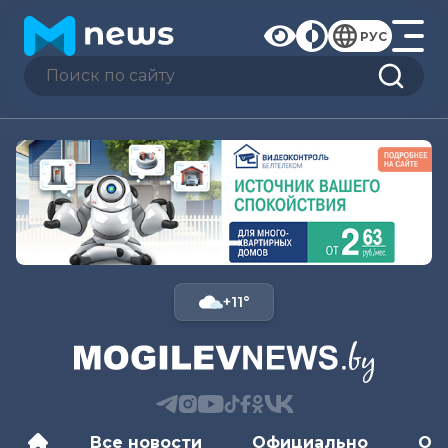
РУС
+11°
Все новости
Официально
Об