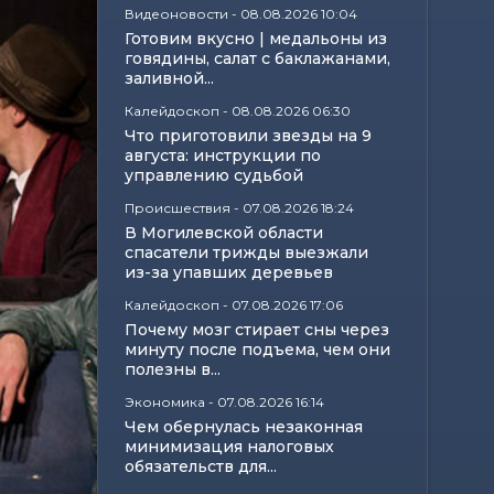
Видеоновости
-
08.08.2026 10:04
Готовим вкусно | медальоны из
говядины, салат с баклажанами,
заливной...
Калейдоскоп
-
08.08.2026 06:30
Что приготовили звезды на 9
августа: инструкции по
управлению судьбой
Происшествия
-
07.08.2026 18:24
В Могилевской области
спасатели трижды выезжали
из-за упавших деревьев
Калейдоскоп
-
07.08.2026 17:06
Почему мозг стирает сны через
минуту после подъема, чем они
полезны в...
Экономика
-
07.08.2026 16:14
Чем обернулась незаконная
минимизация налоговых
обязательств для...