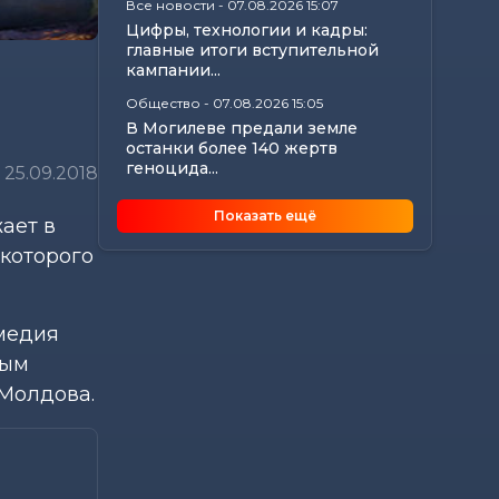
Все новости
-
07.08.2026 15:07
Цифры, технологии и кадры:
главные итоги вступительной
кампании...
Общество
-
07.08.2026 15:05
В Могилеве предали земле
останки более 140 жертв
геноцида...
25.09.2018
Общество
-
07.08.2026 15:00
Показать ещё
ает в
Погода 8 августа в Могилевской
области: не выше +24°С,
 которого
порывистый...
Общество
-
07.08.2026 14:32
Какие ограничения действуют
омедия
на водоемах Могилевщины,
ным
рассказали...
Молдова.
Экономика
-
07.08.2026 14:16
Передовиков жатвы чествовали
в Костюковичском районе