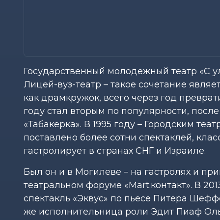
Государственный молодежный театр «С у
Лицей-вуз-театр – такое сочетание являе
как драмкружок, всего через год преврат
году стал вторым по популярности, посл
«Табакерка». В 1995 году – Городским теа
поставлено более сотни спектаклей, клас
гастролирует в странах СНГ и Израиле.
Был он и в Могилеве – на гастролях и 
театральном форуме «Маrt.контакт». В 20
спектакль «Эквус» по пьесе Питера Шеффе
же исполнительница роли Эдит Пиаф Ол