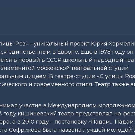
лицы Роз» – уникальный проект Юрия Xармели
тся единственным в Европе. Еще в 1978 году о
ился в первый в СССР школьный народный теат
е знаменитой московской театральной студии
тральным лицеем. В театре-студии «С улицы Ро
сического и современного стиля. Театр также 
принимал участие в Международном молодежно
13 году кишиневский театр представлял на фес
ра, а в 2010 году – постановку «Падам… Падам…
ьга Софрикова была названа лучшей молодой 