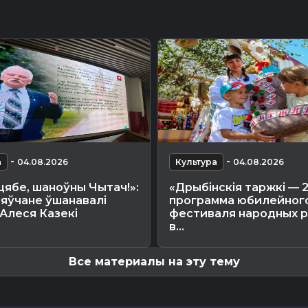
-
-
а
04.08.2026
Культура
04.08.2026
цябе, шаноўны Чытач!»:
«Дрыбінскія таржкі — 
ляўчане ўшанавалі
программа юбилейног
Алеся Казекі
фестиваля народных 
в...
Все материалы на эту тему