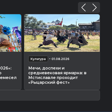
-
Культура
01.08.2026
К
2026»:
Мечи, доспехи и
Кт
о
средневековая ярмарка: в
об
ремесел
Мстиславле проходит
«С
«Рыцарский фест»