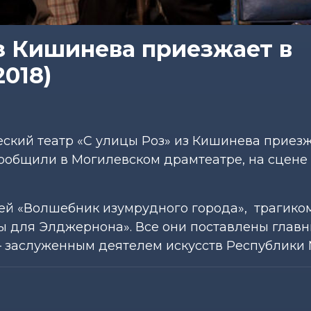
из Кишинева приезжает в
2018)
кий театр «С улицы Роз» из Кишинева приезж
сообщили в Могилевском драмтеатре, на сцене
етей «Волшебник изумрудного города», трагик
ты для Элджернона». Все они поставлены глав
 заслуженным деятелем искусств Республики 