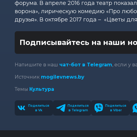
форума. В апреле 2016 года театр показа
ворона», лирическую комедию «Про любов
друзья». В октябре 2017 года – «Цветы д
Подписывайтесь на наши но
Напишите в наш
чат-бот в Telegram
, если у 
Источник
mogilevnews.by
Темы
Культура
Поделиться
Поделиться
Поделиться
в Vk
в Telegram
в Viber