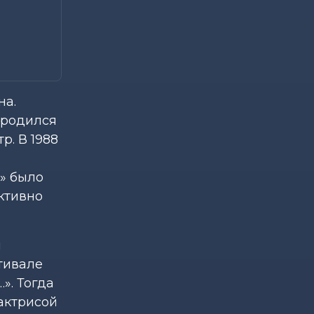
на.
н родился
р. В 1988
з» было
активно
м
тивале
». Тогда
актрисой