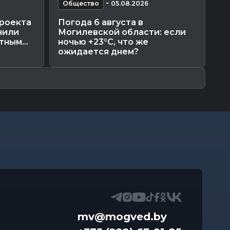
-
Общество
05.08.2026
О
проекта
Погода 6 августа в
Мо
чили
Могилевской области: если
от
ным...
ночью +23°С, что же
Го
ожидается днем?
ра
mv@mogved.by