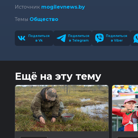
Источник
mogilevnews.by
Темы
Общество
Поделиться
Поделиться
Поделиться
в Vk
в Telegram
в Viber
Ещё на эту тему