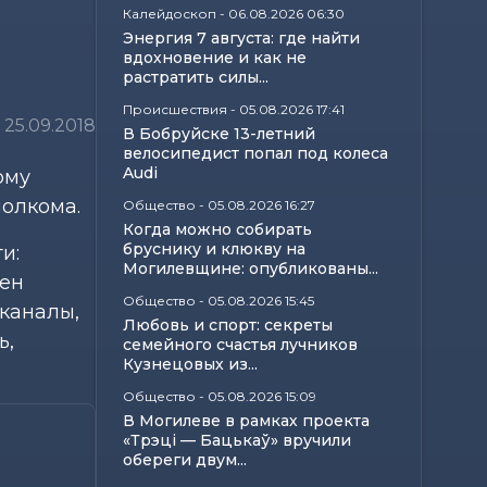
Калейдоскоп
-
06.08.2026 06:30
Энергия 7 августа: где найти
вдохновение и как не
растратить силы...
Происшествия
-
05.08.2026 17:41
25.09.2018
В Бобруйске 13-летний
велосипедист попал под колеса
Audi
ому
полкома.
Общество
-
05.08.2026 16:27
Когда можно собирать
бруснику и клюкву на
и:
Могилевщине: опубликованы...
жен
Общество
-
05.08.2026 15:45
каналы,
Любовь и спорт: секреты
ь,
семейного счастья лучников
Кузнецовых из...
Общество
-
05.08.2026 15:09
В Могилеве в рамках проекта
«Трэці — Бацькаў» вручили
обереги двум...