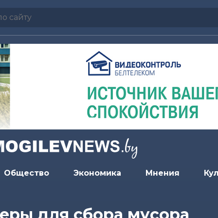
Общество
Экономика
Мнения
Ку
еры для сбора мусора