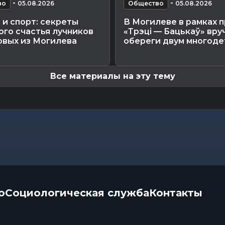
-
-
во
05.08.2026
Общество
05.08.2026
и спорт: секреты
В Могилеве в рамках 
го счастья лучников
«Трэці — Бацькаў» вру
овых из Могилева
обереги двум многодет
Все материалы на эту тему
о
Социологическая служба
Контакты