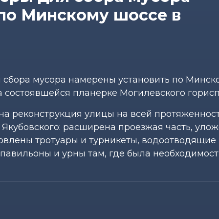
по Минскому шоссе в
я сбора мусора намерены установить по Минск
а состоявшейся планерке Могилевского горис
на реконструкция улицы на всей протяженност
 Якубовского: расширена проезжая часть, уло
овлены тротуары и турникеты, водоотводящие 
павильоны и урны там, где была необходимост