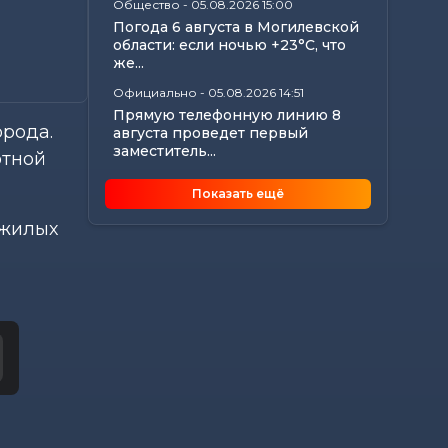
Общество
-
05.08.2026 15:00
Погода 6 августа в Могилевской
области: если ночью +23°С, что
же...
Официально
-
05.08.2026 14:51
Прямую телефонную линию 8
орода.
августа проведет первый
заместитель...
отной
Общество
-
05.08.2026 11:13
Показать ещё
Могилев готовится к
отопительному сезону: в
 жилых
Госэнергогазнадзоре...
Калейдоскоп
-
05.08.2026 10:56
Что происходит с организмом,
если каждый день проходить
10 000 шагов
Главное
-
05.08.2026 10:45
Анатолий Исаченко рассмотрел
актуальные вопросы жителей
Могилевской...