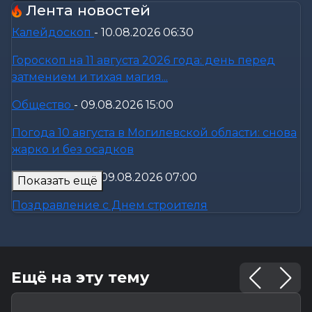
Лента новостей
Калейдоскоп
-
10.08.2026 06:30
Гороскоп на 11 августа 2026 года: день перед
затмением и тихая магия...
Общество
-
09.08.2026 15:00
Погода 10 августа в Могилевской области: снова
жарко и без осадков
Официально
-
09.08.2026 07:00
Показать ещё
Поздравление с Днем строителя
Калейдоскоп
-
09.08.2026 06:30
Что приготовили звезды на 10 августа? Полный
Ещё на эту тему
астропрогноз для каждого...
Общество
-
08.08.2026 22:13