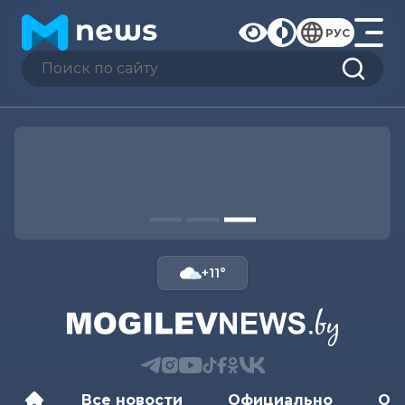
РУС
+11°
Все новости
Официально
Об