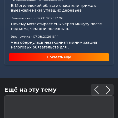
В Могилевской области спасатели трижды
выезжали из-за упавших деревьев
Калейдоскоп
-
07.08.2026 17:06
Почему мозг стирает сны через минуту после
подъема, чем они полезны в...
Экономика
-
07.08.2026 16:14
Чем обернулась незаконная минимизация
налоговых обязательств для...
Все новости
-
07.08.2026 15:07
Показать ещё
Цифры, технологии и кадры: главные итоги
вступительной кампании...
Общество
-
07.08.2026 15:05
В Могилеве предали земле останки более 140
жертв геноцида...
Ещё на эту тему
Общество
-
07.08.2026 15:00
Погода 8 августа в Могилевской области: не
выше +24°С, порывистый...
Общество
-
07.08.2026 14:32
Какие ограничения действуют на водоемах