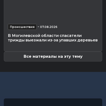
Могилевщины, рассказали...
Экономика
-
07.08.2026 14:16
Передовиков жатвы чествовали в
Костюковичском районе
Общество
-
07.08.2026 13:46
-
Происшествия
07.08.2026
В УСК по Могилевской области — новый
В Могилевской области спасатели
начальник
трижды выезжали из-за упавших деревьев
Происшествия
-
07.08.2026 12:43
В Могилевском районе мужчина угнал чужой
автомобиль, чтобы покататься
Все материалы на эту тему