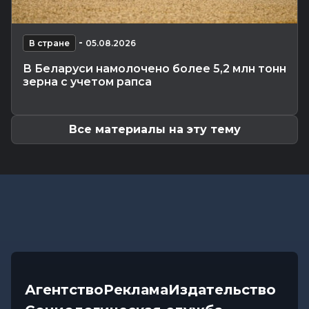
снова жарко и без осадков
Официально
-
09.08.2026 07:00
-
Поздравление с Днем строителя
В стране
05.08.2026
Калейдоскоп
-
09.08.2026 06:30
В Беларуси намолочено более 5,2 млн тонн
Что приготовили звезды на 10 августа? Полный
зерна с учетом рапса
астропрогноз для каждого...
Все материалы на эту тему
Агентство
Реклама
Издательство