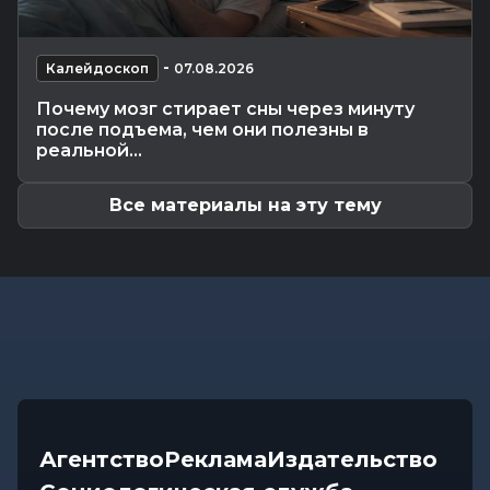
В УСК по Могилевской области — новый
начальник
Происшествия
-
07.08.2026 12:43
-
Калейдоскоп
07.08.2026
В Могилевском районе мужчина угнал чужой
Почему мозг стирает сны через минуту
автомобиль, чтобы покататься
после подъема, чем они полезны в
Общество
-
07.08.2026 12:34
реальной...
Погода на выходные в Могилевской области:
комфортная летняя прохлада,...
Все материалы на эту тему
Агентство
Реклама
Издательство