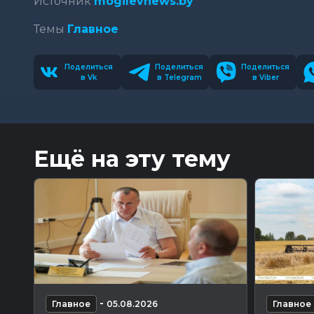
Источник
mogilevnews.by
Темы
Главное
Поделиться
Поделиться
Поделиться
в Vk
в Telegram
в Viber
Ещё на эту тему
-
Главное
05.08.2026
Главное