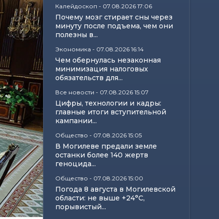
Калейдоскоп
-
07.08.2026 17:06
Почему мозг стирает сны через
минуту после подъема, чем они
полезны в...
Экономика
-
07.08.2026 16:14
Чем обернулась незаконная
минимизация налоговых
обязательств для...
Все новости
-
07.08.2026 15:07
Цифры, технологии и кадры:
главные итоги вступительной
кампании...
Общество
-
07.08.2026 15:05
В Могилеве предали земле
останки более 140 жертв
геноцида...
Общество
-
07.08.2026 15:00
Погода 8 августа в Могилевской
области: не выше +24°С,
порывистый...