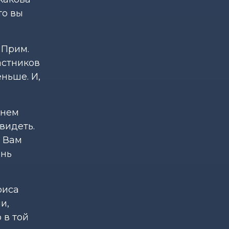
то вы
 Прим.
астников
ньше. И,
шнем
видеть.
… Вам
ень
риса
и,
 в той