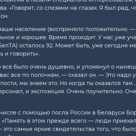
 «Говорят, со слезами на глазах. Я был рад, ч
он.
 наше население (восприняло положительно. —
льное и хорошее. Время проходит. У нас уже уч
елТА) осталось 92. Может быть, уже сегодня ме
 и говорить».
то все было очень душевно, и упомянул о ныне
ас все по полочкам, — сказал он. — Это надо у
ости, мы знаем это. Но когда ты оказался там
персонал, и экспозиция. Очень поучительно. Оч
 числе с помощью посла России в Беларуси Бо
. «Память в этом прежде всего — люди приехал
 это самые яркие свидетельства того, что было