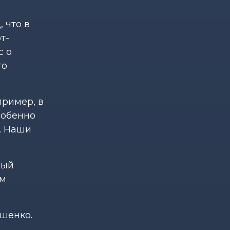
 что в
т-
с о
го
пример, в
собенно
. Наши
дый
ам
ашенко.