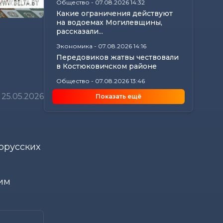
Общество
-
07.08.2026 14:32
Какие ограничения действуют
на водоемах Могилевщины,
рассказали...
Экономика
-
07.08.2026 14:16
Передовиков жатвы чествовали
в Костюковичском районе
Общество
-
07.08.2026 13:46
В УСК по Могилевской области
25.05.2026
Показать ещё
— новый начальник
Происшествия
-
07.08.2026 12:43
В Могилевском районе
мужчина угнал чужой
автомобиль, чтобы покататься
орусских
Общество
-
07.08.2026 12:34
Погода на выходные в
Могилевской области:
ким
комфортная летняя прохлада,...