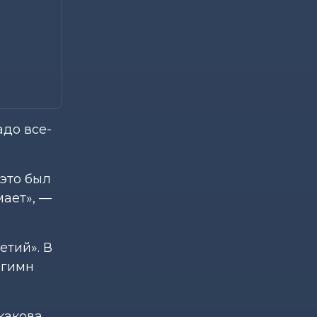
адо все-
 это был
мает», —
етий». В
 гимн
какова