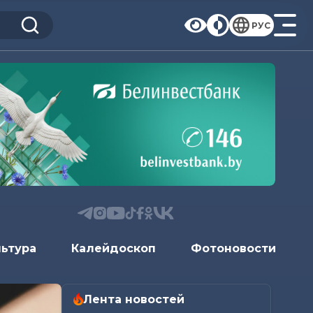
РУС
льтура
Калейдоскоп
Фотоновости
Лента новостей