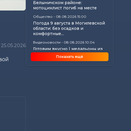
Белыничском районе:
мотоциклист погиб на месте
Общество
-
08.08.2026 15:00
Погода 9 августа в Могилевской
области: без осадков и
комфортные...
Видеоновости
-
08.08.2026 10:04
25.05.2026
Готовим вкусно | медальоны из
говядины, салат с баклажанами,
Показать ещё
вой
заливной...
Калейдоскоп
-
08.08.2026 06:30
Что приготовили звезды на 9
августа: инструкции по
управлению судьбой
Главное
-
07.08.2026 20:30
От автолавок до цен на
продукты: Лукашенко
обозначил проблемы...