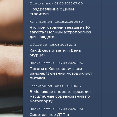
Официально
-
09.08.2026 07:00
Поздравление с Днем
строителя
Калейдоскоп
-
09.08.2026 06:30
Что приготовили звезды на 10
августа? Полный астропрогноз
для каждого...
Общество
-
08.08.2026 22:13
Как Шклов отметил «День
огурца»
Происшествия
-
08.08.2026 16:57
Погоня в Костюковичском
районе: 15-летний мотоциклист
пытался...
Калейдоскоп
-
08.08.2026 16:53
В Могилеве впервые проходят
масштабные соревнования по
мотоспорту...
Происшествия
-
08.08.2026 16:51
Смертельное ДТП в