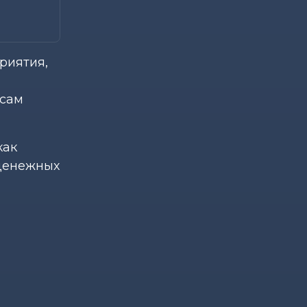
риятия,
осам
как
 денежных