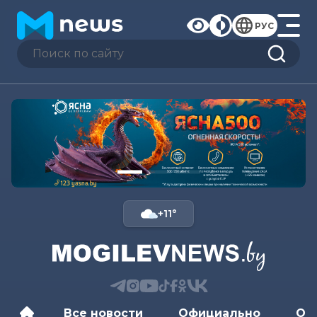
РУС
+11°
Все новости
Официально
Об