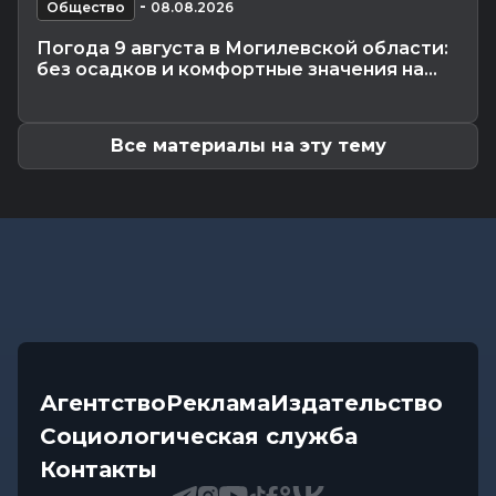
Калейдоскоп
-
-
07.08.2026 17:06
Общество
08.08.2026
Почему мозг стирает сны через минуту после
Погода 9 августа в Могилевской области:
подъема, чем они полезны в...
без осадков и комфортные значения на...
Экономика
-
07.08.2026 16:14
Чем обернулась незаконная минимизация
налоговых обязательств для...
Все материалы на эту тему
Агентство
Реклама
Издательство
Социологическая служба
Контакты