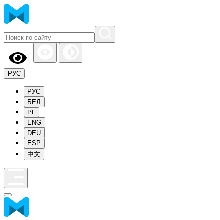
РУС
РУС
БЕЛ
PL
ENG
DEU
ESP
中文