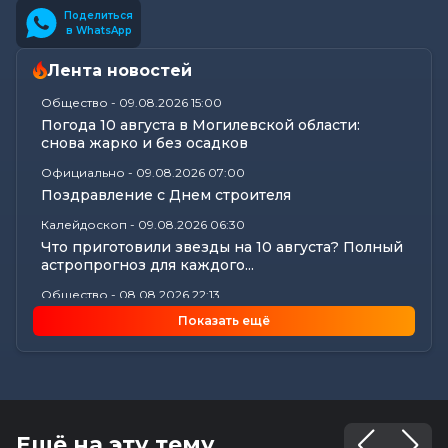
Поделиться
в WhatsApp
Лента новостей
Общество
-
09.08.2026 15:00
Погода 10 августа в Могилевской области:
снова жарко и без осадков
Официально
-
09.08.2026 07:00
Поздравление с Днем строителя
Калейдоскоп
-
09.08.2026 06:30
Что приготовили звезды на 10 августа? Полный
астропрогноз для каждого...
Общество
-
08.08.2026 22:13
Как Шклов отметил «День огурца»
Показать ещё
Происшествия
-
08.08.2026 16:57
Погоня в Костюковичском районе: 15-летний
мотоциклист пытался...
Калейдоскоп
-
08.08.2026 16:53
В Могилеве впервые проходят масштабные
Ещё на эту тему