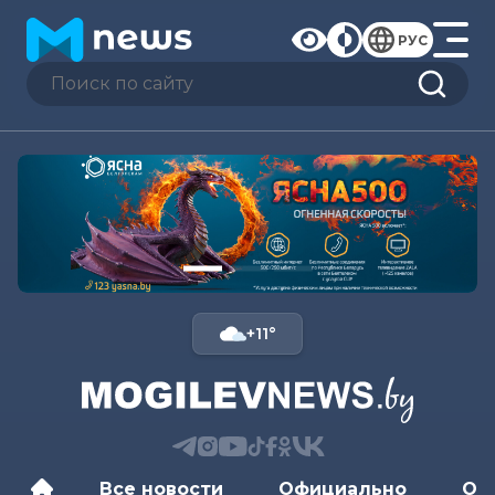
РУС
+11°
Все новости
Официально
Об