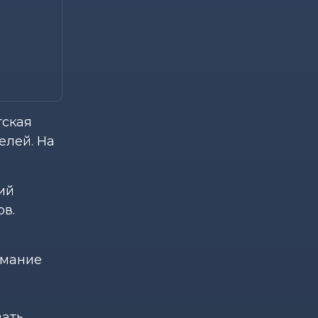
тская
елей. На
ий
ов.
нимание
вать