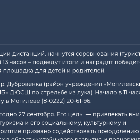
рации дистанций, начнутся соревнования (турис
В 13 часов – подведут итоги и наградят победит
я площадка для детей и родителей.
р. Дубровенка (район учреждения «Могилевск
» ДЮСШ по стрельбе из лука). Начало в 11 час
в Могилеве (8-0222) 20-61-96.
годно 27 сентября. Его цель — привлекать в
уризма и его социальному, культурному и
приятие призвано содействовать преодолению
х в области устойчивого развития и подчерки