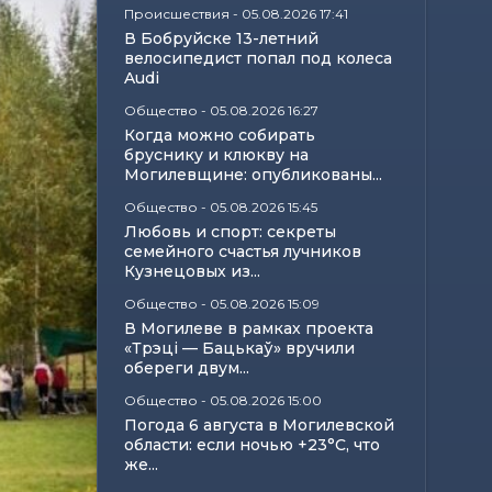
Происшествия
-
05.08.2026 17:41
В Бобруйске 13-летний
велосипедист попал под колеса
Audi
Общество
-
05.08.2026 16:27
Когда можно собирать
бруснику и клюкву на
Могилевщине: опубликованы...
Общество
-
05.08.2026 15:45
Любовь и спорт: секреты
семейного счастья лучников
Кузнецовых из...
Общество
-
05.08.2026 15:09
В Могилеве в рамках проекта
«Трэці — Бацькаў» вручили
обереги двум...
Общество
-
05.08.2026 15:00
Погода 6 августа в Могилевской
области: если ночью +23°С, что
же...