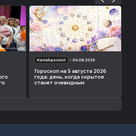
-
Калейдоскоп
04.08.2026
К
Гороскоп на 5 августа 2026
Вр
ого
года: день, когда скрытое
пр
го
станет очевидным
зн