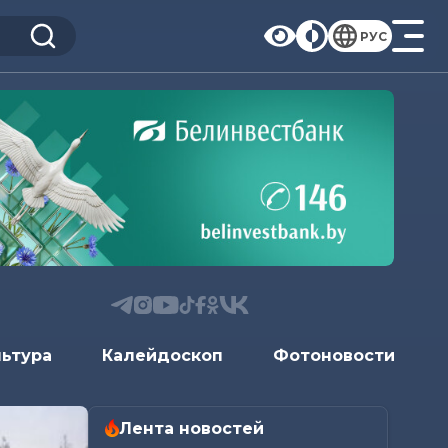
РУС
льтура
Калейдоскоп
Фотоновости
Лента новостей