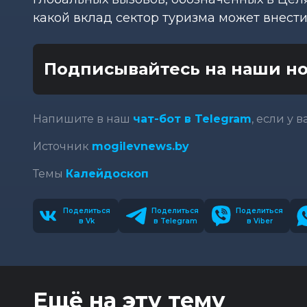
какой вклад сектор туризма может внести
Подписывайтесь на наши но
Напишите в наш
чат-бот в Telegram
, если у 
Источник
mogilevnews.by
Темы
Калейдоскоп
Поделиться
Поделиться
Поделиться
в Vk
в Telegram
в Viber
Ещё на эту тему