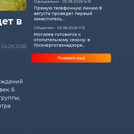
Официально
-
05.08.2026 14:51
Прямую телефонную линию 8
августа проведет первый
ет в
заместитель...
Общество
-
05.08.2026 11:13
Могилев готовится к
отопительному сезону: в
Госэнергогазнадзоре...
24.09.2018
Калейдоскоп
-
05.08.2026 10:56
Показать ещё
Что происходит с организмом,
если каждый день проходить
10 000 шагов
Главное
-
05.08.2026 10:45
реждений
Анатолий Исаченко рассмотрел
ек: 6
актуальные вопросы жителей
группы,
Могилевской...
нтра
Происшествия
-
05.08.2026 10:30
В Быхове спасли женщину,
которая начала тонуть на
городском пляже