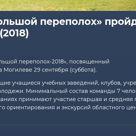
ольшой переполох» пройд
(2018)
ольшой переполох-2018», посвященный
Могилеве 29 сентября (суббота).
щие учащиеся учебных заведений, клубов, уч
олодежи. Минимальный состав команды 7 челов
ованиях принимают участие старшая и средняя 
го ориентирования и экскурсий областного це