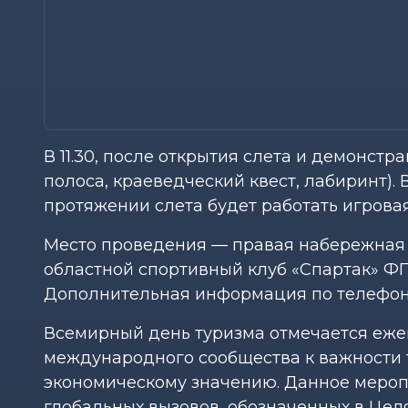
В 11.30, после открытия слета и демонст
полоса, краеведческий квест, лабиринт). 
протяжении слета будет работать игрова
Место проведения — правая набережная 
областной спортивный клуб «Спартак» ФПБ
Дополнительная информация по телефону 
Всемирный день туризма отмечается еже
международного сообщества к важности т
экономическому значению. Данное меро
глобальных вызовов, обозначенных в Целя