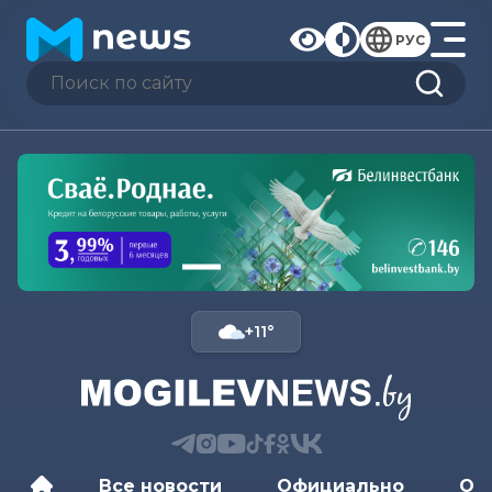
РУС
+11°
Все новости
Официально
Об