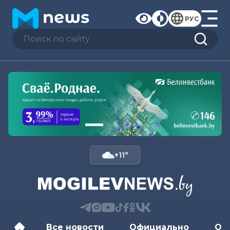
РУС
+11°
Все новости
Официально
Об