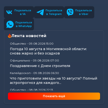
Поделиться
Поделиться
Поделиться
в Vk
в Telegram
в Viber
Поделиться
в WhatsApp
Лента новостей
Общество
-
09.08.2026 15:00
Погода 10 августа в Могилевской области:
снова жарко и без осадков
Официально
-
09.08.2026 07:00
Поздравление с Днем строителя
Калейдоскоп
-
09.08.2026 06:30
Что приготовили звезды на 10 августа? Полный
астропрогноз для каждого...
Общество
-
08.08.2026 22:13
Как Шклов отметил «День огурца»
Показать ещё
Происшествия
-
08.08.2026 16:57
Погоня в Костюковичском районе: 15-летний