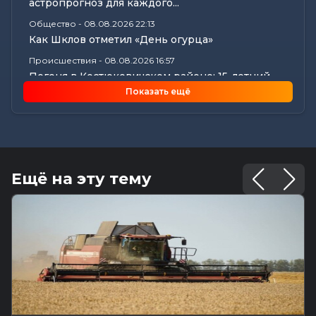
астропрогноз для каждого...
Общество
-
08.08.2026 22:13
Как Шклов отметил «День огурца»
Происшествия
-
08.08.2026 16:57
Погоня в Костюковичском районе: 15-летний
мотоциклист пытался...
Показать ещё
Калейдоскоп
-
08.08.2026 16:53
В Могилеве впервые проходят масштабные
соревнования по мотоспорту...
Происшествия
-
08.08.2026 16:51
Смертельное ДТП в Белыничском районе:
Ещё на эту тему
мотоциклист погиб на месте
Общество
-
08.08.2026 15:00
Погода 9 августа в Могилевской области: без
осадков и комфортные...
Видеоновости
-
08.08.2026 10:04
Готовим вкусно | медальоны из говядины, салат
с баклажанами, заливной...
Калейдоскоп
-
08.08.2026 06:30