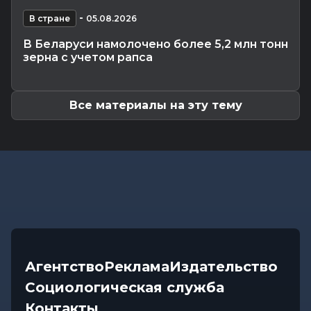
Что приготовили звезды на 9 августа:
-
инструкции по управлению судьбой
В стране
05.08.2026
Главное
-
07.08.2026 20:30
В Беларуси намолочено более 5,2 млн тонн
От автолавок до цен на продукты: Лукашенко
зерна с учетом рапса
обозначил проблемы...
Все материалы на эту тему
Агентство
Реклама
Издательство
Социологическая служба
Контакты