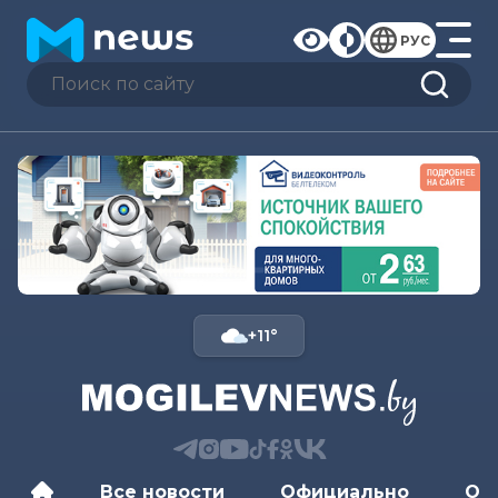
РУС
+11°
Все новости
Официально
Об