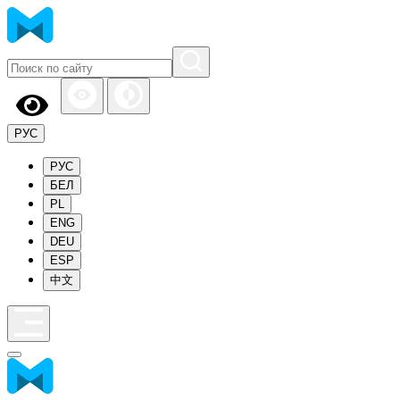
РУС
РУС
БЕЛ
PL
ENG
DEU
ESP
中文