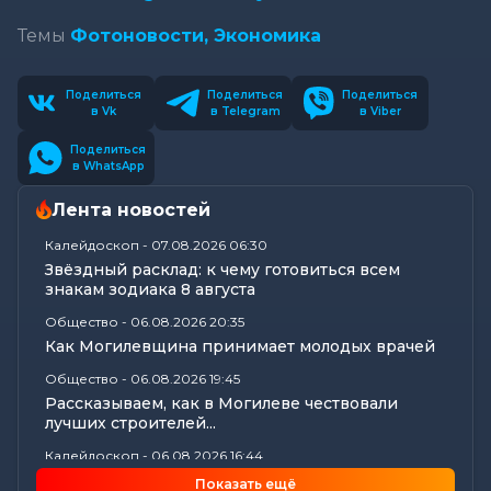
Темы
Фотоновости,
Экономика
Поделиться
Поделиться
Поделиться
в Vk
в Telegram
в Viber
Поделиться
в WhatsApp
Лента новостей
Калейдоскоп
-
07.08.2026 06:30
Звёздный расклад: к чему готовиться всем
знакам зодиака 8 августа
Общество
-
06.08.2026 20:35
Как Могилевщина принимает молодых врачей
Общество
-
06.08.2026 19:45
Рассказываем, как в Могилеве чествовали
лучших строителей...
Калейдоскоп
-
06.08.2026 16:44
18 вещей в доме, у которых есть скрытый срок
Показать ещё