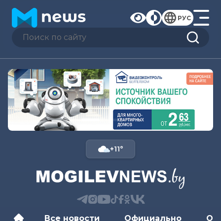
РУС
+11°
Все новости
Официально
Об