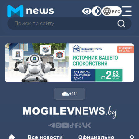
РУС
+11°
Все новости
Официально
Об