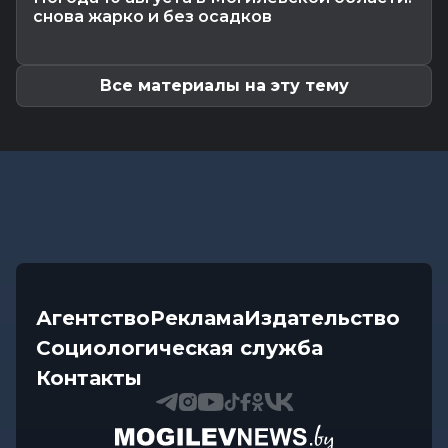
Что приготовили звезды на 9 августа:
снова жарко и без осадков
инструкции по управлению судьбой
Все материалы на эту тему
Агентство
Реклама
Издательство
Социологическая служба
Контакты