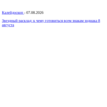
Калейдоскоп
-
07.08.2026
Звездный расклад: к чему готовиться всем знакам зодиака 8
августа