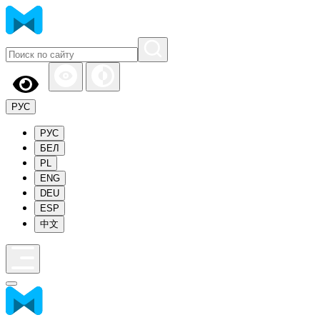
РУС
РУС
БЕЛ
PL
ENG
DEU
ESP
中文