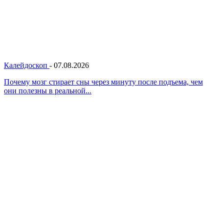
Калейдоскоп
-
07.08.2026
Почему мозг стирает сны через минуту после подъема, чем
они полезны в реальной...