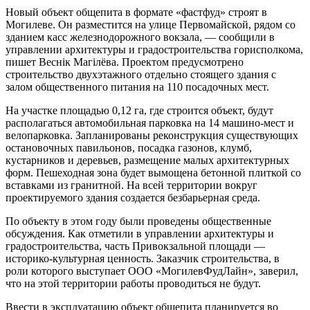
Новый объект общепита в формате «фастфуд» строят в
Могилеве. Он разместится на улице Первомайской, рядом со
зданием касс железнодорожного вокзала, — сообщили в
управлении архитектуры и градостроительства горисполкома,
пишет Веснiк Магiлёва. Проектом предусмотрено
строительство двухэтажного отдельно стоящего здания с
залом общественного питания на 110 посадочных мест.
На участке площадью 0,12 га, где строится объект, будут
располагаться автомобильная парковка на 14 машино-мест и
велопарковка. Запланированы реконструкция существующих
остановочных павильонов, посадка газонов, клумб,
кустарников и деревьев, размещение малых архитектурных
форм. Пешеходная зона будет вымощена бетонной плиткой со
вставками из гранитной. На всей территории вокруг
проектируемого здания создается безбарьерная среда.
По объекту в этом году были проведены общественные
обсуждения. Как отметили в управлении архитектуры и
градостроительства, часть Привокзальной площади —
историко-культурная ценность. Заказчик строительства, в
роли которого выступает ООО «МогилевФудЛайн», заверил,
что на этой территории работы проводиться не будут.
Ввести в эксплуатацию объект общепита планируется во