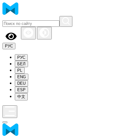
РУС
РУС
БЕЛ
PL
ENG
DEU
ESP
中文