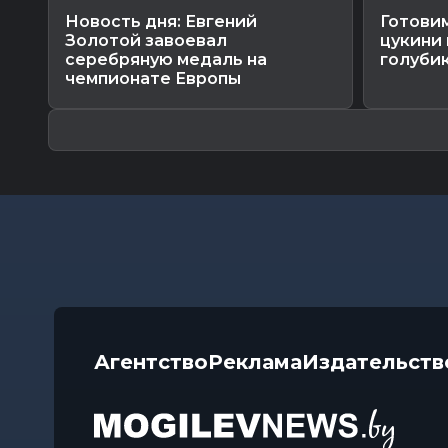
Новость дня: Евгений
Готовим
Золотой завоевал
цукини 
серебряную медаль на
голубик
чемпионате Европы
Агентство
Реклама
Издательств