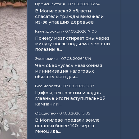
Происшествия
-
07.08.2026 18:24
В Могилевской области
спасатели трижды выезжали
из-за упавших деревьев
Калейдоскоп
-
07.08.2026 17:06
Почему мозг стирает сны через
минуту после подъема, чем они
полезны в...
Экономика
-
07.08.2026 16:14
Чем обернулась незаконная
минимизация налоговых
обязательств для...
Все новости
-
07.08.2026 15:07
Цифры, технологии и кадры:
главные итоги вступительной
кампании...
Общество
-
07.08.2026 15:05
В Могилеве предали земле
останки более 140 жертв
геноцида...