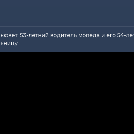
кювет. 53-летний водитель мопеда и его 54-ле
ьницу.