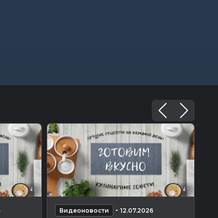
-
6
Видеоновости
12.07.2026
В