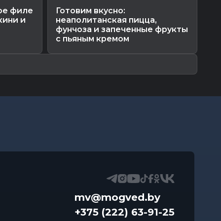
ое филе
Готовим вкусно:
Дн
кини и
неаполитанская пицца,
Па
фунчоза и запеченные фрукты
и
с пьяным кремом
mv@mogved.by
+375 (222) 63-91-25