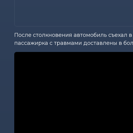
После столкновения автомобиль съехал в 
пассажирка с травмами доставлены в бол