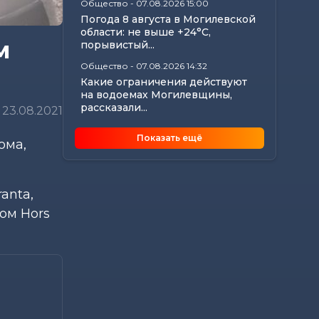
Общество
-
07.08.2026 15:00
Погода 8 августа в Могилевской
области: не выше +24°С,
м
порывистый...
Общество
-
07.08.2026 14:32
Какие ограничения действуют
на водоемах Могилевщины,
рассказали...
23.08.2021
Экономика
-
07.08.2026 14:16
Показать ещё
ома,
Передовиков жатвы чествовали
в Костюковичском районе
Общество
-
07.08.2026 13:46
anta,
В УСК по Могилевской области
— новый начальник
ом Hors
Происшествия
-
07.08.2026 12:43
В Могилевском районе
мужчина угнал чужой
автомобиль, чтобы покататься