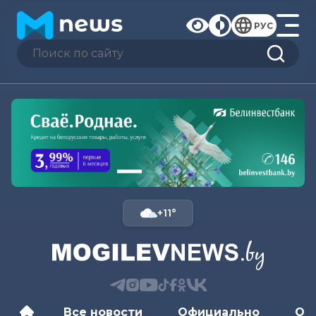
РУС
+11°
Все новости
Официально
Об