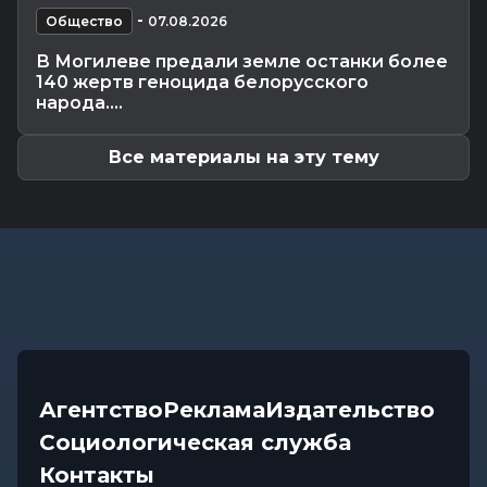
Общество
-
07.08.2026 13:46
-
Общество
07.08.2026
В УСК по Могилевской области — новый
В Могилеве предали земле останки более
начальник
140 жертв геноцида белорусского
Происшествия
-
07.08.2026 12:43
народа....
В Могилевском районе мужчина угнал чужой
автомобиль, чтобы покататься
Все материалы на эту тему
Агентство
Реклама
Издательство
Социологическая служба
Контакты