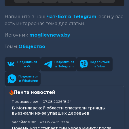
Напишите в наш
чат-бот в Telegram
, если у вас
есть интересная тема для статьи.
Источник
mogilevnews.by
Темы
Общество
Поделиться
Поделиться
Поделиться
в Vk
в Telegram
в Viber
Поделиться
в WhatsApp
Лента новостей
Происшествия
-
07.08.2026 18:24
В Могилевской области спасатели трижды
выезжали из-за упавших деревьев
Калейдоскоп
-
07.08.2026 17:06
Почему мозг стирает сны через минуту после