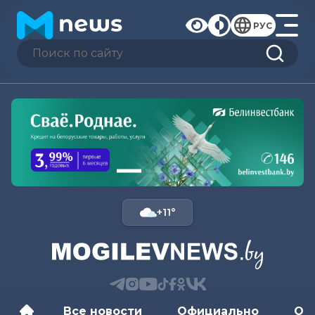
РУС
+11°
Все новости
Официально
Об