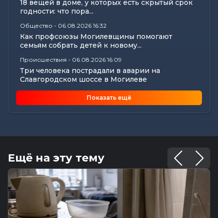
18 вещей в доме, у которых есть скрытый срок
годности: что пора...
Общество
-
06.08.2026 16:32
Как профсоюзы Могилевщины помогают
семьям собрать детей к новому...
Происшествия
-
06.08.2026 16:09
Три человека пострадали в аварии на
Славгородском шоссе в Могилеве
Экономика
-
06.08.2026 15:56
Показать ещё
Нарушения сроков выплаты отпускных и
окончательных расчетов выявил...
Все новости
-
06.08.2026 15:19
Память святителя Георгия Конисского почтили
в Могилеве
Ещё на эту тему
Общество
-
06.08.2026 15:00
Погода 7 августа в Могилевской области:
ливни, град, шквалистый...
Происшествия
-
06.08.2026 14:07
В Славгородском районе механизатор похитил
с трактора около 100...