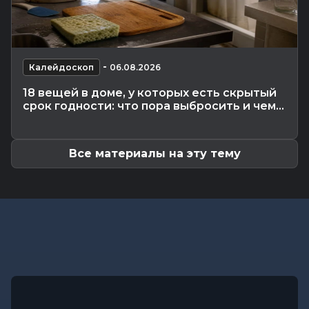
Общество
-
06.08.2026 13:32
Как не стать жертвой жары и какие сюрпризы
готовит погода до конца...
Общество
-
06.08.2026 12:59
-
Калейдоскоп
06.08.2026
Без сильной жары, но с дождями ожидается в
18 вещей в доме, у которых есть скрытый
начале следующей недели в...
срок годности: что пора выбросить и чем...
Общество
-
06.08.2026 11:25
Почему в летний период возросло число
нарушений, связанных с...
Все материалы на эту тему