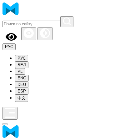
РУС
РУС
БЕЛ
PL
ENG
DEU
ESP
中文