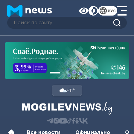
РУС
+11°
Все новости
Официально
Об