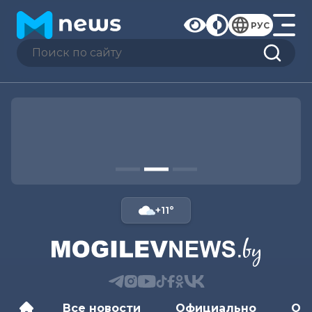
РУС
+11°
Все новости
Официально
Об