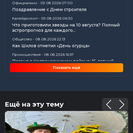
Официально
-
09.08.2026 07:00
Поздравление с Днем строителя
Калейдоскоп
-
09.08.2026 06:30
Что приготовили звезды на 10 августа? Полный
астропрогноз для каждого...
Общество
-
08.08.2026 22:13
Как Шклов отметил «День огурца»
Происшествия
-
08.08.2026 16:57
Погоня в Костюковичском районе: 15-летний
мотоциклист пытался...
Показать ещё
Калейдоскоп
-
08.08.2026 16:53
В Могилеве впервые проходят масштабные
соревнования по мотоспорту...
Происшествия
-
08.08.2026 16:51
Смертельное ДТП в Белыничском районе:
Ещё на эту тему
мотоциклист погиб на месте
Общество
-
08.08.2026 15:00
Погода 9 августа в Могилевской области: без
осадков и комфортные...